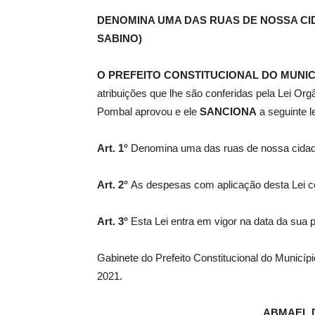
DENOMINA UMA DAS RUAS DE NOSSA CI
SABINO)
de
O PREFEITO CONSTITUCIONAL DO MUNIC
atribuições que lhe são conferidas pela Lei Or
Pombal aprovou e ele
SANCIONA
a seguinte le
Pombal
Art. 1°
Denomina uma das ruas de nossa cida
Art. 2°
As despesas com aplicação desta Lei co
Art. 3°
Esta Lei entra em vigor na data da sua 
Gabinete do Prefeito Constitucional do Municí
2021.
ABMAEL 