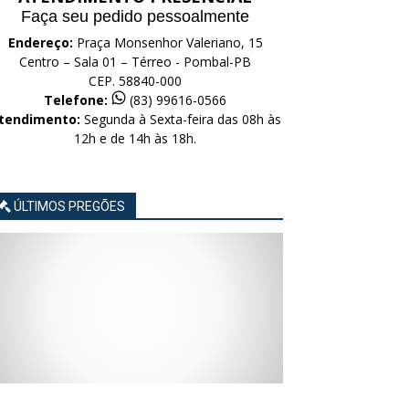
Faça seu pedido pessoalmente
Endereço:
Praça Monsenhor Valeriano, 15
Centro – Sala 01 – Térreo - Pombal-PB
CEP. 58840-000
Telefone:
(83) 99616-0566
tendimento:
Segunda à Sexta-feira das 08h às
12h e de 14h às 18h.
ÚLTIMOS PREGÕES
AVISO
AVISO
AVISO
AVISO
AVISO
LICITAÇÃO
LICITAÇÃO
LICITAÇÃO
LICITAÇÃO
LICITAÇÃO
CONCORRÊNCIA
CONCORRÊNCIA
CONCORRÊNCIA
CONCORRÊNCIA
CONCORRÊNCIA
ELETRÔNICA
ELETRÔNICA
ELETRÔNICA
ELETRÔNICA
ELETRÔNICA
Nº
Nº
Nº
Nº
Nº
015/2026
014/2026
013/2026
012/2026
011/2026