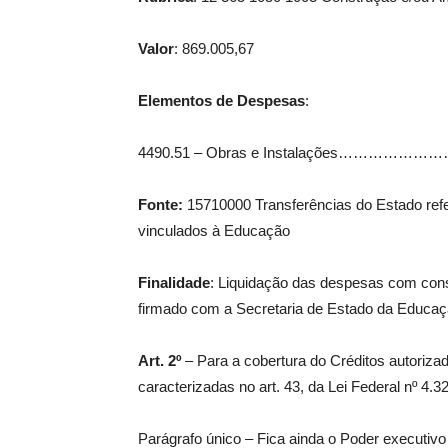
Valor
: 869.005,67
Elementos de Despesas
:
4490.51 – Obras e Instalações………
Fonte:
15710000 Transferências do Estado ref
vinculados à Educação
Finalidade
: Liquidação das despesas com cons
O
firmado com a Secretaria de Estado da Educaçã
ÊNCIA
ICA
Art. 2º
– Para a cobertura do Créditos autorizad
caracterizadas no art. 43, da Lei Federal nº 4.
Parágrafo único – Fica ainda o Poder executivo 