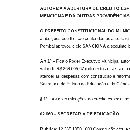
AUTORIZA A ABERTURA DE CRÉDITO ESP
MENCIONA E DÁ OUTRAS PROVIDÊNCIAS
de
O PREFEITO CONSTITUCIONAL DO MUNIC
atribuições que lhe são conferidas pela Lei Or
Pombal aprovou e ele
SANCIONA
a seguinte le
Pombal
Art.1º
– Fica o Poder Executivo Municipal autori
valor de R$ 869.005,67 (oitocentos e sessenta 
atender as despesas com construção e reforma
Secretaria de Estado da Educação e da Ciência
§ 1º
– As discriminações do crédito especial no 
02.060 – SECRETARIA DE EDUCAÇÃO
Rubrica
: 12 365 1050 1003 Construção e/ou A