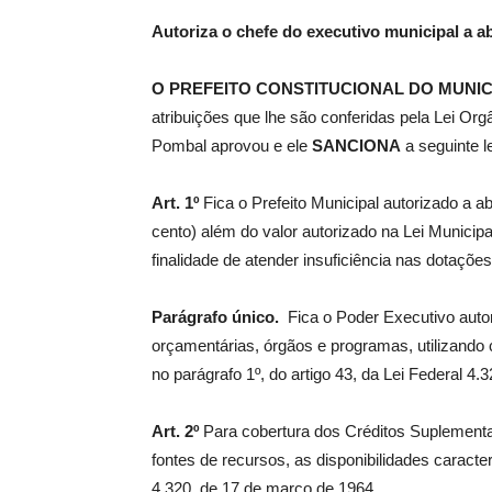
Autoriza o chefe do executivo municipal a a
de
O PREFEITO CONSTITUCIONAL DO MUNIC
atribuições que lhe são conferidas pela Lei Or
Pombal aprovou e ele
SANCIONA
a seguinte le
Pombal
Art. 1º
Fica o Prefeito Municipal autorizado a a
cento) além do valor autorizado na Lei Munici
finalidade de atender insuficiência nas dotaçõe
Parágrafo único.
Fica o Poder Executivo autor
orçamentárias, órgãos e programas, utilizando 
no parágrafo 1º, do artigo 43, da Lei Federal 4
Art. 2º
Para cobertura dos Créditos Suplementar
fontes de recursos, as disponibilidades caracter
4.320, de 17 de março de 1964.