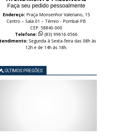
Faça seu pedido pessoalmente
Endereço:
Praça Monsenhor Valeriano, 15
Centro – Sala 01 – Térreo - Pombal-PB
CEP. 58840-000
Telefone:
(83) 99616-0566
tendimento:
Segunda à Sexta-feira das 08h às
12h e de 14h às 18h.
ÚLTIMOS PREGÕES
AVISO
AVISO
AVISO
AVISO
AVISO
LICITAÇÃO
LICITAÇÃO
LICITAÇÃO
LICITAÇÃO
LICITAÇÃO
CONCORRÊNCIA
CONCORRÊNCIA
CONCORRÊNCIA
CONCORRÊNCIA
CONCORRÊNCIA
ELETRÔNICA
ELETRÔNICA
ELETRÔNICA
ELETRÔNICA
ELETRÔNICA
Nº
Nº
Nº
Nº
Nº
015/2026
014/2026
013/2026
012/2026
011/2026