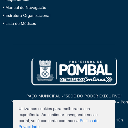
Manual de Navegação
Estrutura Organizacional
Lista de Médicos
PAÇO MUNICIPAL - "SEDE DO PODER EXECUTIVO"
Praça Monsenhor Valeriano, 15 – Centro CEP. 58840-000 – Po
Paraíba
Utilizamos cookies para melhorar a sua
experiência. Ao continuar navegando nesse
Expediente: Segunda à Sexta: 8h às 12h e 14h às 18h.
portal, você concorda com nossa
Política de
Privacidade
.