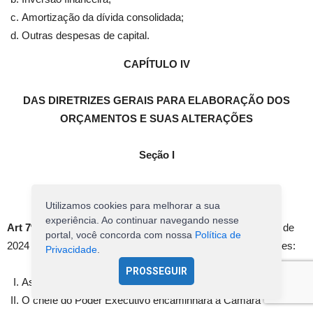
Amortização da dívida consolidada;
Outras despesas de capital.
CAPÍTULO IV
DAS DIRETRIZES GERAIS PARA ELABORAÇÃO DOS
ORÇAMENTOS E SUAS ALTERAÇÕES
Seção I
Das Diretrizes Gerais
Utilizamos cookies para melhorar a sua
experiência. Ao continuar navegando nesse
Art 7º –
Na elaboração do orçamento fiscal para o exercício de
portal, você concorda com nossa
Política de
2024 deverão ser observadas, ainda, as seguintes orientações:
Privacidade
.
PROSSEGUIR
As despesas deverão ser orçadas a preço de junho de 2023;
O chefe do Poder Executivo encaminhará à Câmara