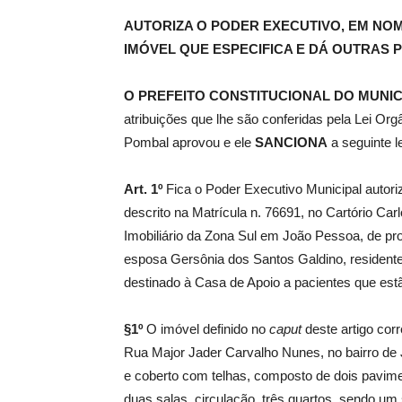
AUTORIZA O PODER EXECUTIVO, EM NOM
IMÓVEL QUE ESPECIFICA E DÁ OUTRAS 
de
O PREFEITO CONSTITUCIONAL DO MUNIC
atribuições que lhe são conferidas pela Lei Or
Pombal aprovou e ele
SANCIONA
a seguinte le
Pombal
Art. 1º
Fica o Poder Executivo Municipal autori
descrito na Matrícula n. 76691, no Cartório Carl
Imobiliário da Zona Sul em João Pessoa, de pr
esposa Gersônia dos Santos Galdino, resident
destinado à Casa de Apoio a pacientes que estã
§1º
O imóvel definido no
caput
deste artigo cor
Rua Major Jader Carvalho Nunes, no bairro de J
e coberto com telhas, composto de dois pavime
duas salas, circulação, três quartos, sendo u