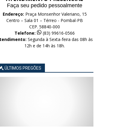
Faça seu pedido pessoalmente
Endereço:
Praça Monsenhor Valeriano, 15
Centro – Sala 01 – Térreo - Pombal-PB
CEP. 58840-000
Telefone:
(83) 99616-0566
tendimento:
Segunda à Sexta-feira das 08h às
12h e de 14h às 18h.
ÚLTIMOS PREGÕES
AVISO
AVISO
AVISO
AVISO
AVISO
LICITAÇÃO
LICITAÇÃO
LICITAÇÃO
LICITAÇÃO
LICITAÇÃO
CONCORRÊNCIA
CONCORRÊNCIA
CONCORRÊNCIA
CONCORRÊNCIA
CONCORRÊNCIA
ELETRÔNICA
ELETRÔNICA
ELETRÔNICA
ELETRÔNICA
ELETRÔNICA
Nº
Nº
Nº
Nº
Nº
015/2026
014/2026
013/2026
012/2026
011/2026