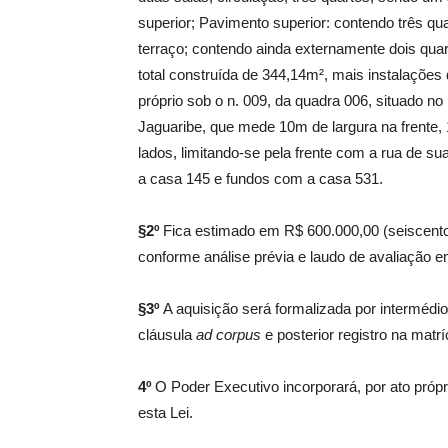
superior; Pavimento superior: contendo três qua
terraço; contendo ainda externamente dois qu
total construída de 344,14m², mais instalações d
próprio sob o n. 009, da quadra 006, situado n
Jaguaribe, que mede 10m de largura na frente
lados, limitando-se pela frente com a rua de su
a casa 145 e fundos com a casa 531.
§2º
Fica estimado em R$ 600.000,00 (seiscentos 
conforme análise prévia e laudo de avaliação 
§3º
A aquisição será formalizada por intermédi
cláusula
ad corpus
e posterior registro na matrí
4º
O Poder Executivo incorporará, por ato própr
esta Lei.