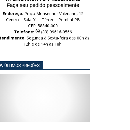
Faça seu pedido pessoalmente
Endereço:
Praça Monsenhor Valeriano, 15
Centro – Sala 01 – Térreo - Pombal-PB
CEP. 58840-000
Telefone:
(83) 99616-0566
tendimento:
Segunda à Sexta-feira das 08h às
12h e de 14h às 18h.
ÚLTIMOS PREGÕES
AVISO
AVISO
AVISO
AVISO
AVISO
LICITAÇÃO
LICITAÇÃO
LICITAÇÃO
LICITAÇÃO
LICITAÇÃO
CONCORRÊNCIA
CONCORRÊNCIA
CONCORRÊNCIA
CONCORRÊNCIA
CONCORRÊNCIA
ELETRÔNICA
ELETRÔNICA
ELETRÔNICA
ELETRÔNICA
ELETRÔNICA
Nº
Nº
Nº
Nº
Nº
015/2026
014/2026
013/2026
012/2026
011/2026