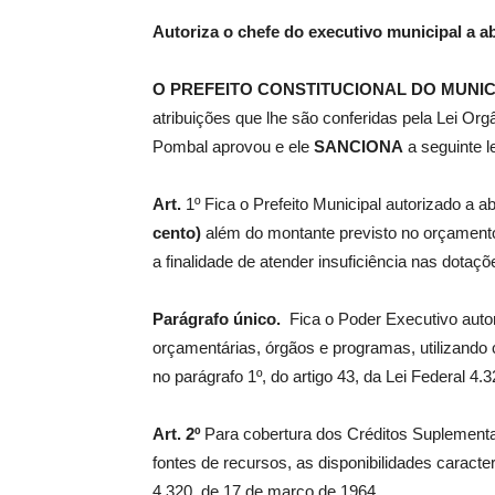
Autoriza o chefe do executivo municipal a a
de
O PREFEITO CONSTITUCIONAL DO MUNIC
atribuições que lhe são conferidas pela Lei Or
Pombal aprovou e ele
SANCIONA
a seguinte le
Pombal
Art.
1º Fica o Prefeito Municipal autorizado a a
cento)
além do montante previsto no orçamento
a finalidade de atender insuficiência nas dotaç
Parágrafo único.
Fica o Poder Executivo autor
orçamentárias, órgãos e programas, utilizando 
no parágrafo 1º, do artigo 43, da Lei Federal 4
Art. 2º
Para cobertura dos Créditos Suplementar
fontes de recursos, as disponibilidades caracter
4.320, de 17 de março de 1964.