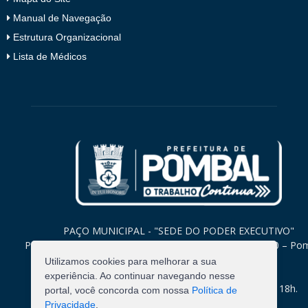
Manual de Navegação
Estrutura Organizacional
Lista de Médicos
PAÇO MUNICIPAL - "SEDE DO PODER EXECUTIVO"
Praça Monsenhor Valeriano, 15 – Centro CEP. 58840-000 – Po
Paraíba
Utilizamos cookies para melhorar a sua
experiência. Ao continuar navegando nesse
Expediente: Segunda à Sexta: 8h às 12h e 14h às 18h.
portal, você concorda com nossa
Política de
Privacidade
.