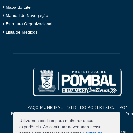
Mapa do Site
Manual de Navegação
Estrutura Organizacional
Lista de Médicos
PAÇO MUNICIPAL - "SEDE DO PODER EXECUTIVO"
Praça Monsenhor Valeriano, 15 – Centro CEP. 58840-000 – Po
Paraíba
Utilizamos cookies para melhorar a sua
experiência. Ao continuar navegando nesse
Expediente: Segunda à Sexta: 8h às 12h e 14h às 18h.