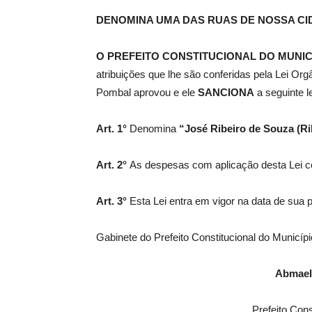
DENOMINA UMA DAS RUAS DE NOSSA CI
de
O PREFEITO CONSTITUCIONAL DO MUNIC
atribuições que lhe são conferidas pela Lei Or
Pombal aprovou e ele
SANCIONA
a seguinte le
Pombal
Art. 1°
Denomina
“José Ribeiro de Souza (R
Art. 2°
As despesas com aplicação desta Lei co
Art. 3°
Esta Lei entra em vigor na data de sua 
Gabinete do Prefeito Constitucional do Municí
Abmael
Prefeito Con