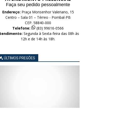
Faça seu pedido pessoalmente
Endereço:
Praça Monsenhor Valeriano, 15
Centro – Sala 01 – Térreo - Pombal-PB
CEP. 58840-000
Telefone:
(83) 99616-0566
tendimento:
Segunda à Sexta-feira das 08h às
12h e de 14h às 18h.
ÚLTIMOS PREGÕES
AVISO
AVISO
AVISO
AVISO
AVISO
LICITAÇÃO
LICITAÇÃO
LICITAÇÃO
LICITAÇÃO
LICITAÇÃO
CONCORRÊNCIA
CONCORRÊNCIA
CONCORRÊNCIA
CONCORRÊNCIA
CONCORRÊNCIA
ELETRÔNICA
ELETRÔNICA
ELETRÔNICA
ELETRÔNICA
ELETRÔNICA
Nº
Nº
Nº
Nº
Nº
015/2026
014/2026
013/2026
012/2026
011/2026