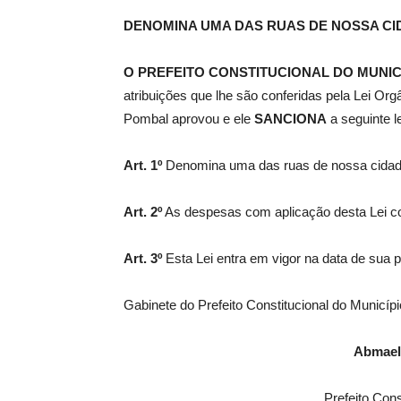
DENOMINA UMA DAS RUAS DE NOSSA CI
de
O PREFEITO CONSTITUCIONAL DO MUNIC
atribuições que lhe são conferidas pela Lei Or
Pombal aprovou e ele
SANCIONA
a seguinte le
Pombal
Art. 1º
Denomina uma das ruas de nossa cida
Art. 2º
As despesas com aplicação desta Lei co
Art. 3º
Esta Lei entra em vigor na data de sua p
Gabinete do Prefeito Constitucional do Municí
Abmael
Prefeito Con