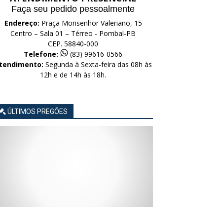
Faça seu pedido pessoalmente
Endereço:
Praça Monsenhor Valeriano, 15
Centro – Sala 01 – Térreo - Pombal-PB
CEP. 58840-000
Telefone:
(83) 99616-0566
tendimento:
Segunda à Sexta-feira das 08h às
12h e de 14h às 18h.
ÚLTIMOS PREGÕES
AVISO
AVISO
AVISO
AVISO
AVISO
LICITAÇÃO
LICITAÇÃO
LICITAÇÃO
LICITAÇÃO
LICITAÇÃO
CONCORRÊNCIA
CONCORRÊNCIA
CONCORRÊNCIA
CONCORRÊNCIA
CONCORRÊNCIA
ELETRÔNICA
ELETRÔNICA
ELETRÔNICA
ELETRÔNICA
ELETRÔNICA
Nº
Nº
Nº
Nº
Nº
015/2026
014/2026
013/2026
012/2026
011/2026