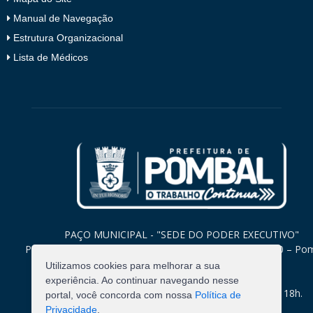
Manual de Navegação
Estrutura Organizacional
Lista de Médicos
PAÇO MUNICIPAL - "SEDE DO PODER EXECUTIVO"
Praça Monsenhor Valeriano, 15 – Centro CEP. 58840-000 – Po
Paraíba
Utilizamos cookies para melhorar a sua
experiência. Ao continuar navegando nesse
Expediente: Segunda à Sexta: 8h às 12h e 14h às 18h.
portal, você concorda com nossa
Política de
Privacidade
.