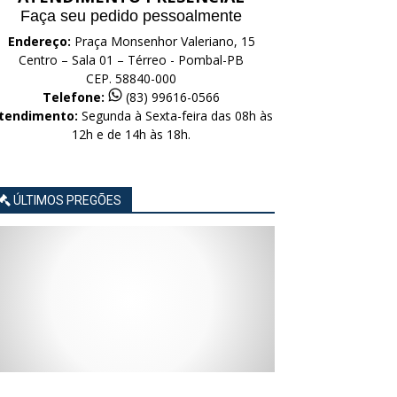
Faça seu pedido pessoalmente
Endereço:
Praça Monsenhor Valeriano, 15
Centro – Sala 01 – Térreo - Pombal-PB
CEP. 58840-000
Telefone:
(83) 99616-0566
tendimento:
Segunda à Sexta-feira das 08h às
12h e de 14h às 18h.
ÚLTIMOS PREGÕES
AVISO
AVISO
AVISO
AVISO
AVISO
LICITAÇÃO
LICITAÇÃO
LICITAÇÃO
LICITAÇÃO
LICITAÇÃO
CONCORRÊNCIA
CONCORRÊNCIA
CONCORRÊNCIA
CONCORRÊNCIA
CONCORRÊNCIA
ELETRÔNICA
ELETRÔNICA
ELETRÔNICA
ELETRÔNICA
ELETRÔNICA
Nº
Nº
Nº
Nº
Nº
015/2026
014/2026
013/2026
012/2026
011/2026