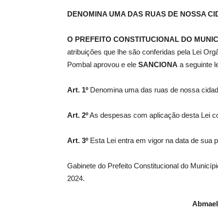
DENOMINA UMA DAS RUAS DE NOSSA CI
de
O PREFEITO CONSTITUCIONAL DO MUNIC
atribuições que lhe são conferidas pela Lei Or
Pombal aprovou e ele
SANCIONA
a seguinte le
Pombal
Art. 1º
Denomina uma das ruas de nossa cida
Art. 2º
As despesas com aplicação desta Lei cor
Art. 3º
Esta Lei entra em vigor na data de sua p
Gabinete do Prefeito Constitucional do Municí
2024.
Abmael