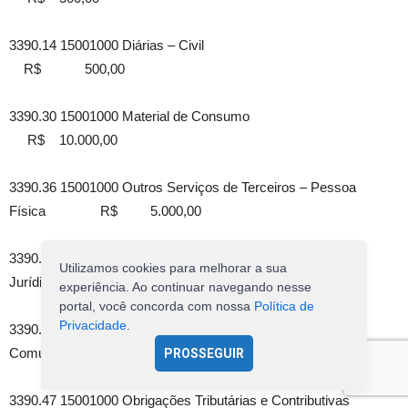
3390.14 15001000 Diárias – Civil
R$ 500,00
3390.30 15001000 Material de Consumo
R$ 10.000,00
3390.36 15001000 Outros Serviços de Terceiros – Pessoa
Física R$ 5.000,00
3390.39 15001000 Outros Serviços de Terceiros – Pessoa
Utilizamos cookies para melhorar a sua
Jurídica R$ 5.000,00
experiência. Ao continuar navegando nesse
portal, você concorda com nossa
Política de
Privacidade
.
3390.40 15001000 Serviços de Tecnologia Da Inf. e
Comunicação – PJ R$ 500,00
PROSSEGUIR
3390.47 15001000 Obrigações Tributárias e Contributivas