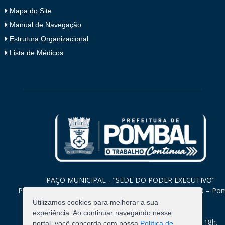
Mapa do Site
Manual de Navegação
Estrutura Organizacional
Lista de Médicos
PAÇO MUNICIPAL - "SEDE DO PODER EXECUTIVO"
Praça Monsenhor Valeriano, 15 – Centro CEP. 58840-000 – Po
Paraíba
Utilizamos cookies para melhorar a sua
experiência. Ao continuar navegando nesse
Expediente: Segunda à Sexta: 8h às 12h e 14h às 18h.
portal, você concorda com nossa
Política de