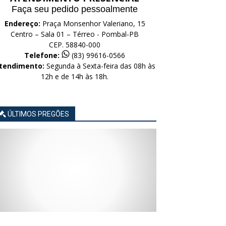
Faça seu pedido pessoalmente
Endereço:
Praça Monsenhor Valeriano, 15
Centro – Sala 01 – Térreo - Pombal-PB
CEP. 58840-000
Telefone:
(83) 99616-0566
tendimento:
Segunda à Sexta-feira das 08h às
12h e de 14h às 18h.
ÚLTIMOS PREGÕES
AVISO
AVISO
AVISO
AVISO
AVISO
LICITAÇÃO
LICITAÇÃO
LICITAÇÃO
LICITAÇÃO
LICITAÇÃO
CONCORRÊNCIA
CONCORRÊNCIA
CONCORRÊNCIA
CONCORRÊNCIA
CONCORRÊNCIA
ELETRÔNICA
ELETRÔNICA
ELETRÔNICA
ELETRÔNICA
ELETRÔNICA
Nº
Nº
Nº
Nº
Nº
015/2026
014/2026
013/2026
012/2026
011/2026