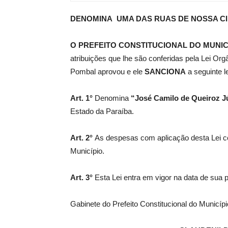
DENOMINA UMA DAS RUAS DE NOSSA C
de
O PREFEITO CONSTITUCIONAL DO MUNIC
atribuições que lhe são conferidas pela Lei Or
Pombal aprovou e ele
SANCIONA
a seguinte le
Pombal
Art. 1°
Denomina
“José Camilo de Queiroz J
Estado da Paraíba.
Art. 2°
As despesas com aplicação desta Lei c
Município.
Art. 3°
Esta Lei entra em vigor na data de sua 
Gabinete do Prefeito Constitucional do Municí