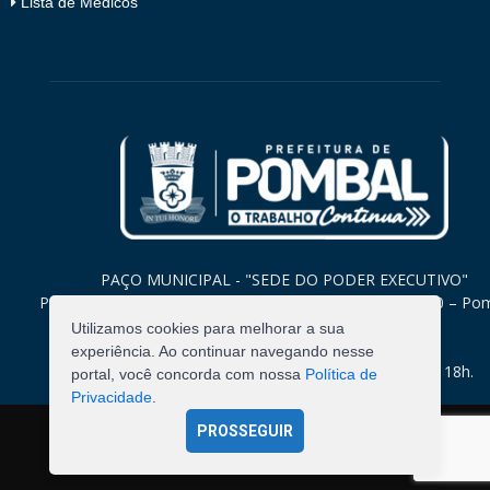
Lista de Médicos
PAÇO MUNICIPAL - "SEDE DO PODER EXECUTIVO"
Praça Monsenhor Valeriano, 15 – Centro CEP. 58840-000 – Po
Paraíba
Utilizamos cookies para melhorar a sua
experiência. Ao continuar navegando nesse
Expediente: Segunda à Sexta: 8h às 12h e 14h às 18h.
portal, você concorda com nossa
Política de
Privacidade
.
PROSSEGUIR
©
2026
Pombal - Prefeitura Municipal. Todos os Direitos
Reservados.