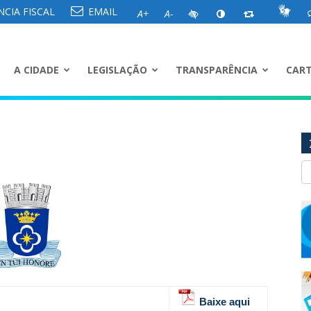
CIA FISCAL
EMAIL
A+
A-
A CIDADE
LEGISLAÇÃO
TRANSPARÊNCIA
CART
Baixe aqui