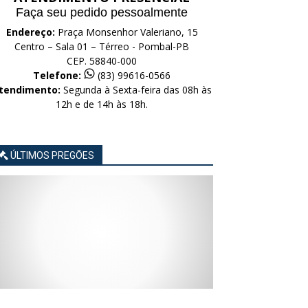
Faça seu pedido pessoalmente
Endereço:
Praça Monsenhor Valeriano, 15
Centro – Sala 01 – Térreo - Pombal-PB
CEP. 58840-000
Telefone:
(83) 99616-0566
tendimento:
Segunda à Sexta-feira das 08h às
12h e de 14h às 18h.
ÚLTIMOS PREGÕES
AVISO
AVISO
AVISO
AVISO
AVISO
LICITAÇÃO
LICITAÇÃO
LICITAÇÃO
LICITAÇÃO
LICITAÇÃO
CONCORRÊNCIA
CONCORRÊNCIA
CONCORRÊNCIA
CONCORRÊNCIA
CONCORRÊNCIA
ELETRÔNICA
ELETRÔNICA
ELETRÔNICA
ELETRÔNICA
ELETRÔNICA
Nº
Nº
Nº
Nº
Nº
015/2026
014/2026
013/2026
012/2026
011/2026