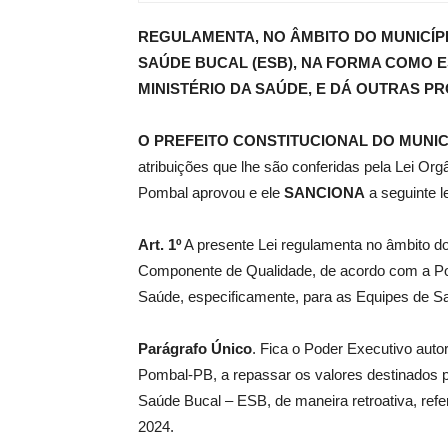
REGULAMENTA, NO ÂMBITO DO MUNICÍPI
de
SAÚDE BUCAL (ESB), NA FORMA COMO ES
MINISTÉRIO DA SAÚDE, E DÁ OUTRAS PR
O PREFEITO CONSTITUCIONAL DO MUNIC
Pombal
atribuições que lhe são conferidas pela Lei Or
Pombal aprovou e ele
SANCIONA
a seguinte le
Art. 1º
A presente Lei regulamenta no âmbito d
Componente de Qualidade, de acordo com a Porta
Saúde, especificamente, para as Equipes de S
Parágrafo Único
. Fica o Poder Executivo auto
Pombal-PB, a repassar os valores destinados pe
Saúde Bucal – ESB, de maneira retroativa, refe
2024.