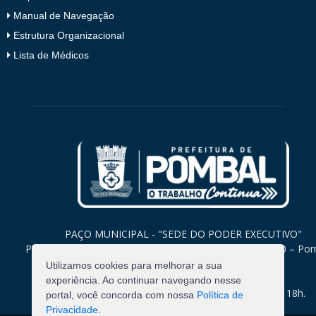
Manual de Navegação
Estrutura Organizacional
Lista de Médicos
PAÇO MUNICIPAL - "SEDE DO PODER EXECUTIVO"
Praça Monsenhor Valeriano, 15 – Centro CEP. 58840-000 – Po
Paraíba
Utilizamos cookies para melhorar a sua
experiência. Ao continuar navegando nesse
Expediente: Segunda à Sexta: 8h às 12h e 14h às 18h.
portal, você concorda com nossa
Política de
Privacidade
.