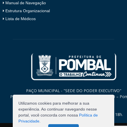
Manual de Navegação
Estrutura Organizacional
Lista de Médicos
PAÇO MUNICIPAL - "SEDE DO PODER EXECUTIVO"
Praça Monsenhor Valeriano, 15 – Centro CEP. 58840-000 – Po
Paraíba
Utilizamos cookies para melhorar a sua
experiência. Ao continuar navegando nesse
Expediente: Segunda à Sexta: 8h às 12h e 14h às 18h.
portal, você concorda com nossa
Política de
Privacidade
.