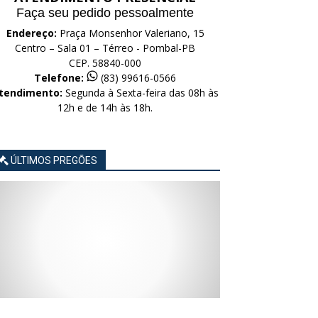
Faça seu pedido pessoalmente
Endereço:
Praça Monsenhor Valeriano, 15
Centro – Sala 01 – Térreo - Pombal-PB
CEP. 58840-000
Telefone:
(83) 99616-0566
tendimento:
Segunda à Sexta-feira das 08h às
12h e de 14h às 18h.
ÚLTIMOS PREGÕES
AVISO
AVISO
AVISO
AVISO
AVISO
LICITAÇÃO
LICITAÇÃO
LICITAÇÃO
LICITAÇÃO
LICITAÇÃO
CONCORRÊNCIA
CONCORRÊNCIA
CONCORRÊNCIA
CONCORRÊNCIA
CONCORRÊNCIA
ELETRÔNICA
ELETRÔNICA
ELETRÔNICA
ELETRÔNICA
ELETRÔNICA
Nº
Nº
Nº
Nº
Nº
015/2026
014/2026
013/2026
012/2026
011/2026