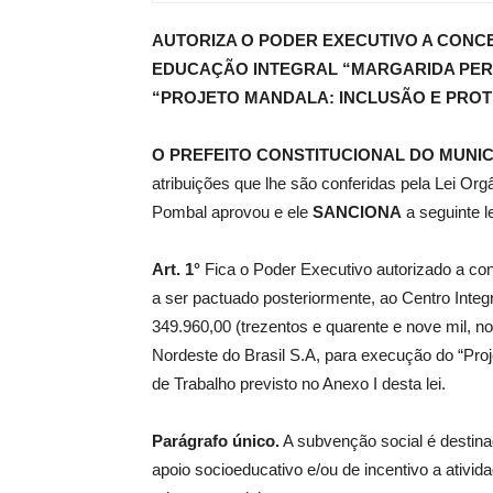
AUTORIZA O PODER EXECUTIVO A CONC
de
EDUCAÇÃO INTEGRAL “MARGARIDA PERE
“PROJETO MANDALA: INCLUSÃO E PROT
O PREFEITO CONSTITUCIONAL DO MUNIC
Pombal
atribuições que lhe são conferidas pela Lei Or
Pombal aprovou e ele
SANCIONA
a seguinte le
Art. 1°
Fica o Poder Executivo autorizado a co
a ser pactuado posteriormente, ao Centro Integ
349.960,00 (trezentos e quarente e nove mil, n
Nordeste do Brasil S.A, para execução do “Proj
de Trabalho previsto no Anexo I desta lei.
Parágrafo único.
A subvenção social é destina
apoio socioeducativo e/ou de incentivo a ativida