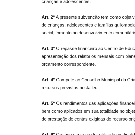
crianças e adolescentes.
Art. 2°
A presente subvenção tem como objetivo
de crianças, adolescentes e famílias quilombol
social, fomento ao desenvolvimento comunitário
Art. 3°
O repasse financeiro ao Centro de Educa
apresentação dos relatórios mensais com plan
orçamento correspondente.
Art. 4°
Compete ao Conselho Municipal da Crianç
recursos previstos nesta lei.
Art. 5°
Os rendimentos das aplicações financeir
bem como aplicados em sua totalidade no obje
de prestação de contas exigidas do recurso ori
Art. 6°
Quando o recurso for utilizado em finali