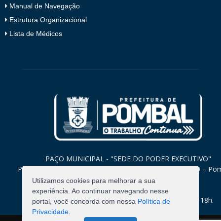
Manual de Navegação
Estrutura Organizacional
Lista de Médicos
PAÇO MUNICIPAL - "SEDE DO PODER EXECUTIVO"
Praça Monsenhor Valeriano, 15 – Centro CEP. 58840-000 – Po
Paraíba
Utilizamos cookies para melhorar a sua
experiência. Ao continuar navegando nesse
Expediente: Segunda à Sexta: 8h às 12h e 14h às 18h.
portal, você concorda com nossa
Política de
Privacidade
.