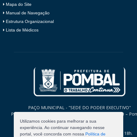
Mapa do Site
Manual de Navegação
Estrutura Organizacional
Lista de Médicos
PAÇO MUNICIPAL - "SEDE DO PODER EXECUTIVO"
Praça Monsenhor Valeriano, 15 – Centro CEP. 58840-000 – Po
Paraíba
Utilizamos cookies para melhorar a sua
experiência. Ao continuar navegando nesse
Expediente: Segunda à Sexta: 8h às 12h e 14h às 18h.
portal, você concorda com nossa
Política de