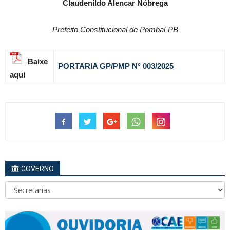
Claudenildo Alencar Nóbrega
Prefeito Constitucional de Pombal-PB
Baixe
PORTARIA GP/PMP N
°
003
/2025
aqui
GOVERNO