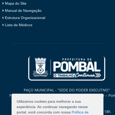
Mapa do Site
Manual de Navegação
Estrutura Organizacional
Lista de Médicos
PAÇO MUNICIPAL - "SEDE DO PODER EXECUTIVO"
Praça Monsenhor Valeriano, 15 – Centro CEP. 58840-000 – Po
Paraíba
Utilizamos cookies para melhorar a sua
experiência. Ao continuar navegando nesse
Expediente: Segunda à Sexta: 8h às 12h e 14h às 18h.
portal, você concorda com nossa
Política de