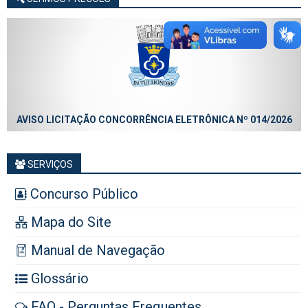
AVISO LICITAÇÃO CONCORRÊNCIA ELETRÔNICA Nº 014/2026
AVI
SERVIÇOS
Concurso Público
Mapa do Site
Manual de Navegação
Glossário
FAQ - Perguntas Frequentes