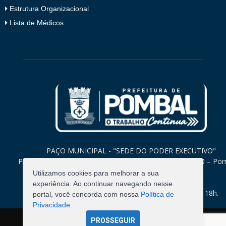
Estrutura Organizacional
Lista de Médicos
PAÇO MUNICIPAL - "SEDE DO PODER EXECUTIVO"
Praça Monsenhor Valeriano, 15 – Centro CEP. 58840-000 – Po
Paraíba
Utilizamos cookies para melhorar a sua
experiência. Ao continuar navegando nesse
Expediente: Segunda à Sexta: 8h às 12h e 14h às 18h.
portal, você concorda com nossa
Política de
Privacidade
.
PROSSEGUIR
©
2026
Pombal - Prefeitura Municipal. Todos os Direitos