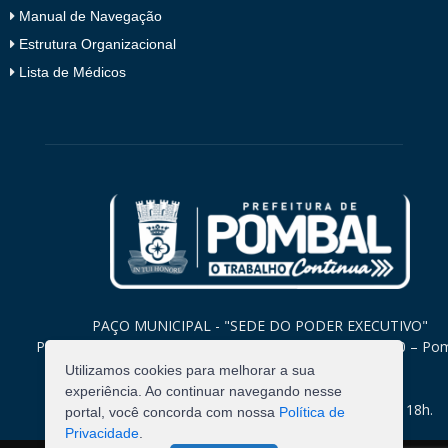
Manual de Navegação
Estrutura Organizacional
Lista de Médicos
PAÇO MUNICIPAL - "SEDE DO PODER EXECUTIVO"
Praça Monsenhor Valeriano, 15 – Centro CEP. 58840-000 – Po
Paraíba
Utilizamos cookies para melhorar a sua
experiência. Ao continuar navegando nesse
Expediente: Segunda à Sexta: 8h às 12h e 14h às 18h.
portal, você concorda com nossa
Política de
Privacidade
.