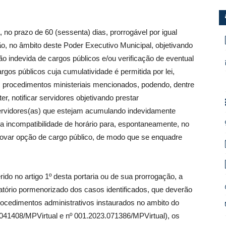
 no prazo de 60 (sessenta) dias, prorrogável por igual
ão, no âmbito deste Poder Executivo Municipal, objetivando
ão indevida de cargos públicos e/ou verificação de eventual
rgos públicos cuja cumulatividade é permitida por lei,
s procedimentos ministeriais mencionados, podendo, dentre
r, notificar servidores objetivando prestar
ervidores(as) que estejam acumulando indevidamente
a incompatibilidade de horário para, espontaneamente, no
rovar opção de cargo público, de modo que se enquadre
erido no artigo 1º desta portaria ou de sua prorrogação, a
atório pormenorizado dos casos identificados, que deverão
ocedimentos administrativos instaurados no ambito do
.041408/MPVirtual e nº 001.2023.071386/MPVirtual), os