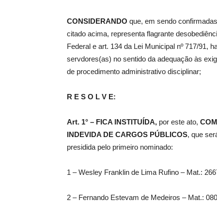
CONSIDERANDO
que, em sendo confirmadas 
citado acima, representa flagrante desobediênci
Federal e art. 134 da Lei Municipal nº 717/91,
servdores(as) no sentido da adequação às exig
de procedimento administrativo disciplinar;
R E S O L V E:
Art. 1° – FICA INSTITUÍDA,
por este ato,
COMI
INDEVIDA DE CARGOS PÚBLICOS
, que ser
presidida pelo primeiro nominado:
1 – Wesley Franklin de Lima Rufino – Mat.: 266
2 – Fernando Estevam de Medeiros – Mat.: 080