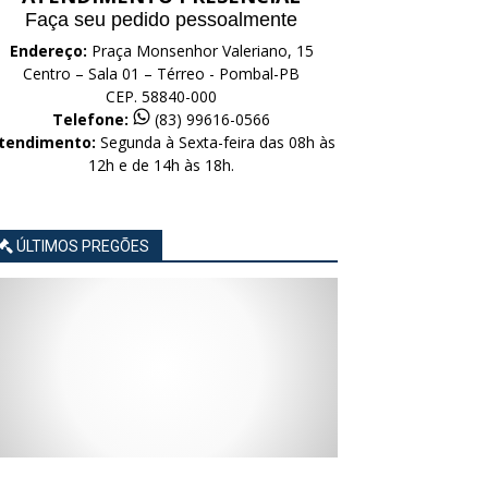
Faça seu pedido pessoalmente
Endereço:
Praça Monsenhor Valeriano, 15
Centro – Sala 01 – Térreo - Pombal-PB
CEP. 58840-000
Telefone:
(83) 99616-0566
tendimento:
Segunda à Sexta-feira das 08h às
12h e de 14h às 18h.
ÚLTIMOS PREGÕES
AVISO
AVISO
AVISO
AVISO
AVISO
LICITAÇÃO
LICITAÇÃO
LICITAÇÃO
LICITAÇÃO
LICITAÇÃO
CONCORRÊNCIA
CONCORRÊNCIA
CONCORRÊNCIA
CONCORRÊNCIA
CONCORRÊNCIA
ELETRÔNICA
ELETRÔNICA
ELETRÔNICA
ELETRÔNICA
ELETRÔNICA
Nº
Nº
Nº
Nº
Nº
015/2026
014/2026
013/2026
012/2026
011/2026