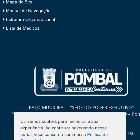
Mapa do Site
Manual de Navegação
Estrutura Organizacional
Lista de Médicos
PAÇO MUNICIPAL - "SEDE DO PODER EXECUTIVO"
Praça Monsenhor Valeriano, 15 – Centro CEP. 58840-000 – Po
Paraíba
Utilizamos cookies para melhorar a sua
experiência. Ao continuar navegando nesse
Expediente: Segunda à Sexta: 8h às 12h e 14h às 18h.
portal, você concorda com nossa
Política de