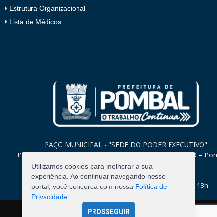
Estrutura Organizacional
Lista de Médicos
PAÇO MUNICIPAL - "SEDE DO PODER EXECUTIVO"
Praça Monsenhor Valeriano, 15 – Centro CEP. 58840-000 – Po
Paraíba
Utilizamos cookies para melhorar a sua
experiência. Ao continuar navegando nesse
Expediente: Segunda à Sexta: 8h às 12h e 14h às 18h.
portal, você concorda com nossa
Política de
Privacidade
.
PROSSEGUIR
©
2026
Pombal - Prefeitura Municipal. Todos os Direitos