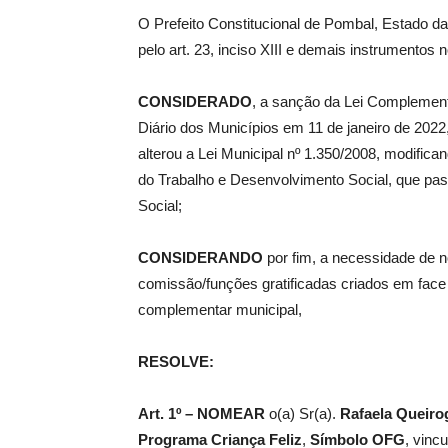
O Prefeito Constitucional de Pombal, Estado da
pelo art. 23, inciso XIII e demais instrumentos 
de
CONSIDERADO
, a sanção da Lei Complementa
Diário dos Municípios em 11 de janeiro de 2022,
alterou a Lei Municipal nº 1.350/2008, modific
Pombal
do Trabalho e Desenvolvimento Social, que pas
Social;
CONSIDERANDO
por fim, a necessidade de
comissão/funções gratificadas criados em face d
complementar municipal,
RESOLVE:
Art. 1º –
NOMEAR
o(a) Sr(a).
Rafaela Queiro
Programa Criança Feliz
,
Símbolo
OFG
, vinc