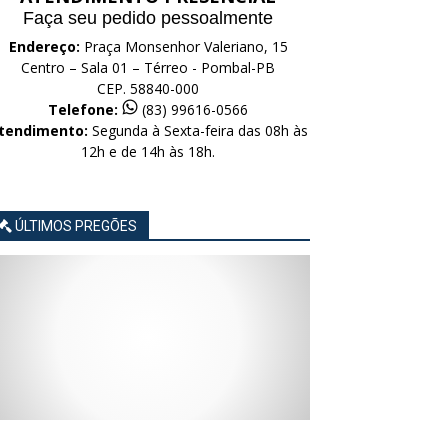
Faça seu pedido pessoalmente
Endereço:
Praça Monsenhor Valeriano, 15
Centro – Sala 01 – Térreo - Pombal-PB
CEP. 58840-000
Telefone:
(83) 99616-0566
tendimento:
Segunda à Sexta-feira das 08h às
12h e de 14h às 18h.
ÚLTIMOS PREGÕES
AVISO
AVISO
AVISO
AVISO
AVISO
LICITAÇÃO
LICITAÇÃO
LICITAÇÃO
LICITAÇÃO
LICITAÇÃO
CONCORRÊNCIA
CONCORRÊNCIA
CONCORRÊNCIA
CONCORRÊNCIA
CONCORRÊNCIA
ELETRÔNICA
ELETRÔNICA
ELETRÔNICA
ELETRÔNICA
ELETRÔNICA
Nº
Nº
Nº
Nº
Nº
015/2026
014/2026
013/2026
012/2026
011/2026