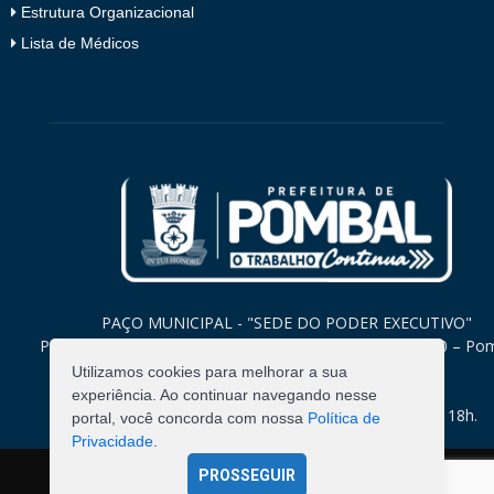
Estrutura Organizacional
Lista de Médicos
PAÇO MUNICIPAL - "SEDE DO PODER EXECUTIVO"
Praça Monsenhor Valeriano, 15 – Centro CEP. 58840-000 – Po
Paraíba
Utilizamos cookies para melhorar a sua
experiência. Ao continuar navegando nesse
Expediente: Segunda à Sexta: 8h às 12h e 14h às 18h.
portal, você concorda com nossa
Política de
Privacidade
.
PROSSEGUIR
©
2026
Pombal - Prefeitura Municipal. Todos os Direitos