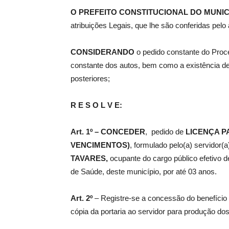
O
PREFEITO CONSTITUCIONAL DO MUNIC
atribuições Legais, que lhe são conferidas pelo a
de
CONSIDERANDO
o pedido constante do Proc
constante dos autos, bem como a existência de 
posteriores;
Pombal
R E S O L V E:
Art. 1º –
CONCEDER
, pedido de
LICENÇA P
VENCIMENTOS)
, formulado pelo(a) servidor(a
TAVARES
,
ocupante do cargo público efetivo 
de Saúde, deste município, por até 03 anos.
Art. 2º
– Registre-se a concessão do benefício 
cópia da portaria ao servidor para produção dos 