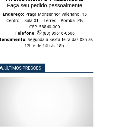
Faça seu pedido pessoalmente
Endereço:
Praça Monsenhor Valeriano, 15
Centro – Sala 01 – Térreo - Pombal-PB
CEP. 58840-000
Telefone:
(83) 99616-0566
tendimento:
Segunda à Sexta-feira das 08h às
12h e de 14h às 18h.
ÚLTIMOS PREGÕES
AVISO
AVISO
AVISO
AVISO
AVISO
LICITAÇÃO
LICITAÇÃO
LICITAÇÃO
LICITAÇÃO
LICITAÇÃO
CONCORRÊNCIA
CONCORRÊNCIA
CONCORRÊNCIA
CONCORRÊNCIA
CONCORRÊNCIA
ELETRÔNICA
ELETRÔNICA
ELETRÔNICA
ELETRÔNICA
ELETRÔNICA
Nº
Nº
Nº
Nº
Nº
015/2026
014/2026
013/2026
012/2026
011/2026