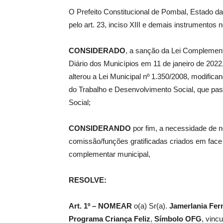
O Prefeito Constitucional de Pombal, Estado da
pelo art. 23, inciso XIII e demais instrumentos 
de
CONSIDERADO
, a sanção da Lei Complementa
Diário dos Municípios em 11 de janeiro de 2022,
alterou a Lei Municipal nº 1.350/2008, modific
Pombal
do Trabalho e Desenvolvimento Social, que pas
Social;
CONSIDERANDO
por fim, a necessidade de
comissão/funções gratificadas criados em face d
complementar municipal,
RESOLVE:
Art. 1º –
NOMEAR
o(a) Sr(a).
Jamerlania Fer
Programa Criança Feliz
,
Símbolo
OFG
, vinc