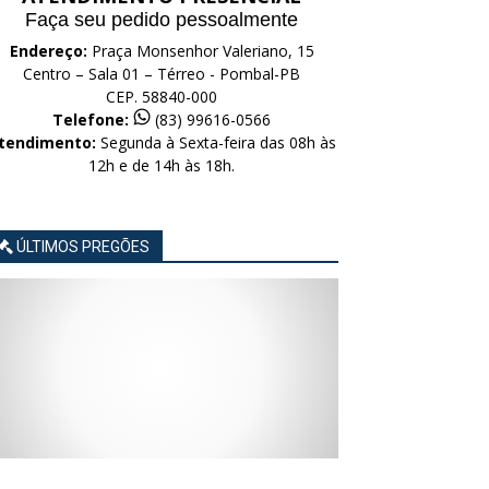
Faça seu pedido pessoalmente
Endereço:
Praça Monsenhor Valeriano, 15
Centro – Sala 01 – Térreo - Pombal-PB
CEP. 58840-000
Telefone:
(83) 99616-0566
tendimento:
Segunda à Sexta-feira das 08h às
12h e de 14h às 18h.
ÚLTIMOS PREGÕES
AVISO
AVISO
AVISO
AVISO
AVISO
LICITAÇÃO
LICITAÇÃO
LICITAÇÃO
LICITAÇÃO
LICITAÇÃO
CONCORRÊNCIA
CONCORRÊNCIA
CONCORRÊNCIA
CONCORRÊNCIA
CONCORRÊNCIA
ELETRÔNICA
ELETRÔNICA
ELETRÔNICA
ELETRÔNICA
ELETRÔNICA
Nº
Nº
Nº
Nº
Nº
015/2026
014/2026
013/2026
012/2026
011/2026