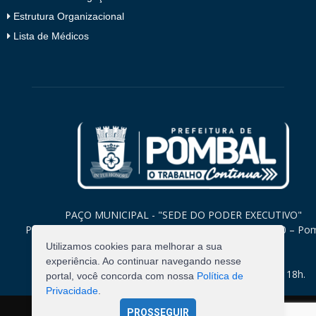
Estrutura Organizacional
Lista de Médicos
PAÇO MUNICIPAL - "SEDE DO PODER EXECUTIVO"
Praça Monsenhor Valeriano, 15 – Centro CEP. 58840-000 – Po
Paraíba
Utilizamos cookies para melhorar a sua
experiência. Ao continuar navegando nesse
Expediente: Segunda à Sexta: 8h às 12h e 14h às 18h.
portal, você concorda com nossa
Política de
Privacidade
.
PROSSEGUIR
©
2026
Pombal - Prefeitura Municipal. Todos os Direitos