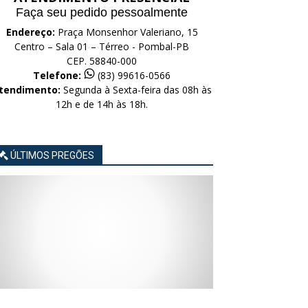
Faça seu pedido pessoalmente
Endereço:
Praça Monsenhor Valeriano, 15
Centro – Sala 01 – Térreo - Pombal-PB
CEP. 58840-000
Telefone:
(83) 99616-0566
tendimento:
Segunda à Sexta-feira das 08h às
12h e de 14h às 18h.
ÚLTIMOS PREGÕES
AVISO
AVISO
AVISO
AVISO
AVISO
LICITAÇÃO
LICITAÇÃO
LICITAÇÃO
LICITAÇÃO
LICITAÇÃO
CONCORRÊNCIA
CONCORRÊNCIA
CONCORRÊNCIA
CONCORRÊNCIA
CONCORRÊNCIA
ELETRÔNICA
ELETRÔNICA
ELETRÔNICA
ELETRÔNICA
ELETRÔNICA
Nº
Nº
Nº
Nº
Nº
015/2026
014/2026
013/2026
012/2026
011/2026