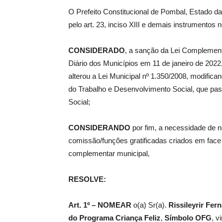
O Prefeito Constitucional de Pombal, Estado da
pelo art. 23, inciso XIII e demais instrumentos 
de
CONSIDERADO
, a sanção da Lei Complementa
Diário dos Municípios em 11 de janeiro de 2022,
alterou a Lei Municipal nº 1.350/2008, modific
Pombal
do Trabalho e Desenvolvimento Social, que pas
Social;
CONSIDERANDO
por fim, a necessidade de
comissão/funções gratificadas criados em face d
complementar municipal,
RESOLVE:
Art. 1º –
NOMEAR
o(a) Sr(a).
Rissileyrir Fer
do Programa Criança Feliz
,
Símbolo
OFG
, v