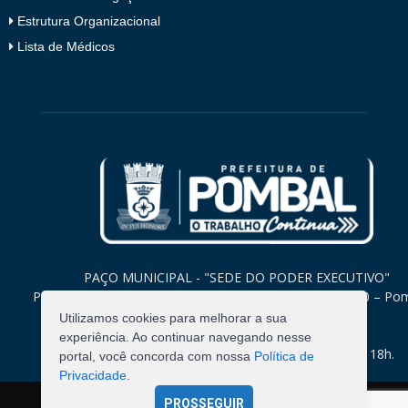
Estrutura Organizacional
Lista de Médicos
PAÇO MUNICIPAL - "SEDE DO PODER EXECUTIVO"
Praça Monsenhor Valeriano, 15 – Centro CEP. 58840-000 – Po
Paraíba
Utilizamos cookies para melhorar a sua
experiência. Ao continuar navegando nesse
Expediente: Segunda à Sexta: 8h às 12h e 14h às 18h.
portal, você concorda com nossa
Política de
Privacidade
.
PROSSEGUIR
©
2026
Pombal - Prefeitura Municipal. Todos os Direitos