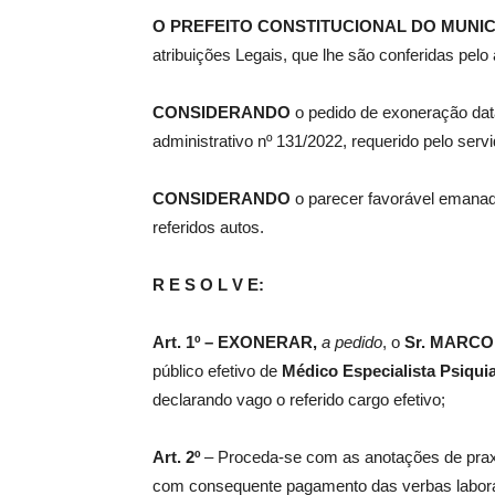
O
PREFEITO CONSTITUCIONAL DO MUNIC
atribuições Legais, que lhe são conferidas pelo a
de
CONSIDERANDO
o pedido de exoneração dat
administrativo nº 131/2022, requerido pelo serv
Pombal
CONSIDERANDO
o parecer favorável emana
referidos autos.
R E S O L V E:
Art. 1º –
EXONERAR,
a pedido
, o
Sr.
MARCO 
público efetivo de
Médico Especialista Psiquia
declarando vago o referido cargo efetivo;
Art. 2º
– Proceda-se com as anotações de praxe
com consequente pagamento das verbas laborais 