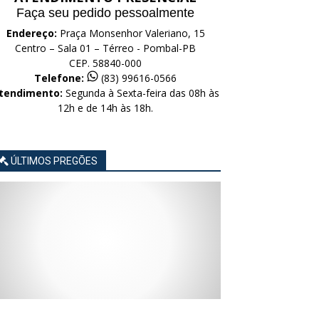
Faça seu pedido pessoalmente
Endereço:
Praça Monsenhor Valeriano, 15
Centro – Sala 01 – Térreo - Pombal-PB
CEP. 58840-000
Telefone:
(83) 99616-0566
tendimento:
Segunda à Sexta-feira das 08h às
12h e de 14h às 18h.
ÚLTIMOS PREGÕES
AVISO
AVISO
AVISO
AVISO
AVISO
LICITAÇÃO
LICITAÇÃO
LICITAÇÃO
LICITAÇÃO
LICITAÇÃO
CONCORRÊNCIA
CONCORRÊNCIA
CONCORRÊNCIA
CONCORRÊNCIA
CONCORRÊNCIA
ELETRÔNICA
ELETRÔNICA
ELETRÔNICA
ELETRÔNICA
ELETRÔNICA
Nº
Nº
Nº
Nº
Nº
015/2026
014/2026
013/2026
012/2026
011/2026