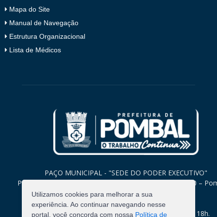
Mapa do Site
Manual de Navegação
Estrutura Organizacional
Lista de Médicos
PAÇO MUNICIPAL - "SEDE DO PODER EXECUTIVO"
Praça Monsenhor Valeriano, 15 – Centro CEP. 58840-000 – Po
Paraíba
Utilizamos cookies para melhorar a sua
experiência. Ao continuar navegando nesse
Expediente: Segunda à Sexta: 8h às 12h e 14h às 18h.
portal, você concorda com nossa
Política de