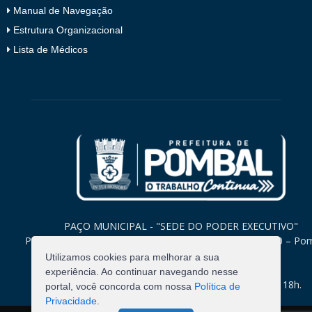
Manual de Navegação
Estrutura Organizacional
Lista de Médicos
PAÇO MUNICIPAL - "SEDE DO PODER EXECUTIVO"
Praça Monsenhor Valeriano, 15 – Centro CEP. 58840-000 – Po
Paraíba
Utilizamos cookies para melhorar a sua
experiência. Ao continuar navegando nesse
Expediente: Segunda à Sexta: 8h às 12h e 14h às 18h.
portal, você concorda com nossa
Política de
Privacidade
.