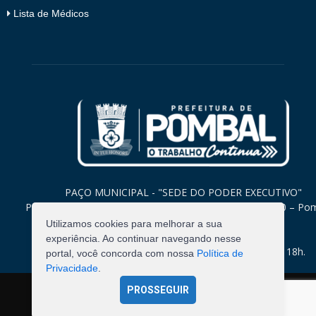
Lista de Médicos
PAÇO MUNICIPAL - "SEDE DO PODER EXECUTIVO"
Praça Monsenhor Valeriano, 15 – Centro CEP. 58840-000 – Po
Paraíba
Utilizamos cookies para melhorar a sua
experiência. Ao continuar navegando nesse
Expediente: Segunda à Sexta: 8h às 12h e 14h às 18h.
portal, você concorda com nossa
Política de
Privacidade
.
PROSSEGUIR
©
2026
Pombal - Prefeitura Municipal. Todos os Direitos
Reservados.