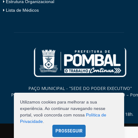
Estrutura Organizacional
Lista de Médicos
PAÇO MUNICIPAL - "SEDE DO PODER EXECUTIVO"
Praça Monsenhor Valeriano, 15 – Centro CEP. 58840-000 – Po
Paraíba
Utilizamos cookies para melhorar a sua
experiência. Ao continuar navegando nesse
Expediente: Segunda à Sexta: 8h às 12h e 14h às 18h.
portal, você concorda com nossa
Política de
Privacidade
.
PROSSEGUIR
©
2026
Pombal - Prefeitura Municipal. Todos os Direitos
Reservados.