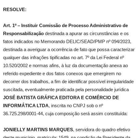
RESOLVE:
Art. 1º – Instituir Comissão de Processo Administrativo de
Responsabilização
destinada a apurar as circunstâncias e os
fatos indicados no Memorando DELIC/SEAD/PMP nº 094/2023,
destinada a averiguar a ocorrência de fato que possa caracterizar
qualquer das infrações tipificadas no art. 7º da Lei Federal nº
10.520/2002 e normas afins, à luz da documentação anexa ao
referido expediente e dos fatos conexos que emergirem no
decorrer dos trabalhos, a fim de identificar possível irregularidade
suscitada, eventualmente praticada pela personalidade jurídica
JOSÉ BATISTA GRÁFICA EDITORA E COMÉRCIO DE
INFORMÁTICA LTDA
, inscrita no CNPJ sob o nº
36.725.298/0001-44, cuja composição será assim constituída:
JONIELLY MARTINS MARQUES
, servidora do quadro efetivo
deste município, matrícula: 1549, na condição de Presidente da