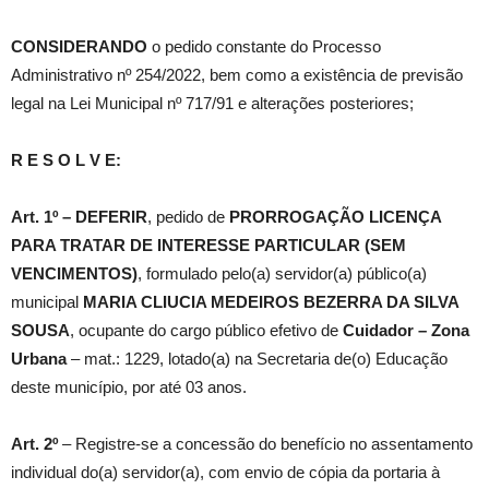
CONSIDERANDO
o pedido constante do Processo
Administrativo nº 254/2022, bem como a existência de previsão
legal na Lei Municipal nº 717/91 e alterações posteriores;
R E S O L V E:
Art. 1º –
DEFERIR
, pedido de
PRORROGAÇÃO
LICENÇA
PARA TRATAR DE INTERESSE PARTICULAR (SEM
VENCIMENTOS)
, formulado pelo(a) servidor(a) público(a)
municipal
MARIA CLIUCIA MEDEIROS BEZERRA DA SILVA
SOUSA
, ocupante do cargo público efetivo de
Cuidador – Zona
Urbana
– mat.: 1229, lotado(a) na Secretaria de(o) Educação
deste município, por até 03 anos.
Art. 2º
– Registre-se a concessão do benefício no assentamento
individual do(a) servidor(a), com envio de cópia da portaria à