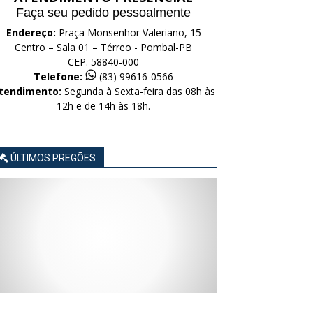
Faça seu pedido pessoalmente
Endereço:
Praça Monsenhor Valeriano, 15
Centro – Sala 01 – Térreo - Pombal-PB
CEP. 58840-000
Telefone:
(83) 99616-0566
tendimento:
Segunda à Sexta-feira das 08h às
12h e de 14h às 18h.
ÚLTIMOS PREGÕES
AVISO
AVISO
AVISO
AVISO
AVISO
LICITAÇÃO
LICITAÇÃO
LICITAÇÃO
LICITAÇÃO
LICITAÇÃO
CONCORRÊNCIA
CONCORRÊNCIA
CONCORRÊNCIA
CONCORRÊNCIA
CONCORRÊNCIA
ELETRÔNICA
ELETRÔNICA
ELETRÔNICA
ELETRÔNICA
ELETRÔNICA
Nº
Nº
Nº
Nº
Nº
015/2026
014/2026
013/2026
012/2026
011/2026