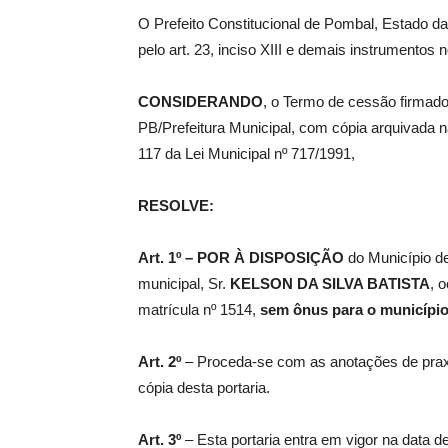
O Prefeito Constitucional de Pombal, Estado da
pelo art. 23, inciso XIII e demais instrumentos 
de
CONSIDERANDO
, o Termo de cessão firmado
PB/Prefeitura Municipal, com cópia arquivada n
117 da Lei Municipal nº 717/1991,
Pombal
RESOLVE:
Art. 1º –
POR À DISPOSIÇÃO
do Município de
municipal, Sr.
KELSON DA SILVA BATISTA
, 
matrícula nº 1514,
sem ônus para o municípi
Art. 2º
– Proceda-se com as anotações de praxe
cópia desta portaria.
Art. 3º
– Esta portaria entra em vigor na data d