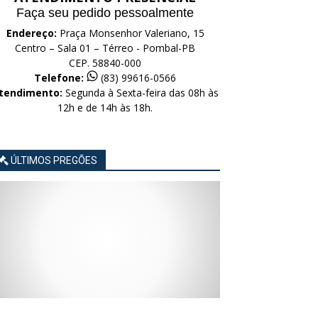
Faça seu pedido pessoalmente
Endereço:
Praça Monsenhor Valeriano, 15
Centro – Sala 01 – Térreo - Pombal-PB
CEP. 58840-000
Telefone:
(83) 99616-0566
tendimento:
Segunda à Sexta-feira das 08h às
12h e de 14h às 18h.
ÚLTIMOS PREGÕES
AVISO
AVISO
AVISO
AVISO
AVISO
LICITAÇÃO
LICITAÇÃO
LICITAÇÃO
LICITAÇÃO
LICITAÇÃO
CONCORRÊNCIA
CONCORRÊNCIA
CONCORRÊNCIA
CONCORRÊNCIA
CONCORRÊNCIA
ELETRÔNICA
ELETRÔNICA
ELETRÔNICA
ELETRÔNICA
ELETRÔNICA
Nº
Nº
Nº
Nº
Nº
015/2026
014/2026
013/2026
012/2026
011/2026