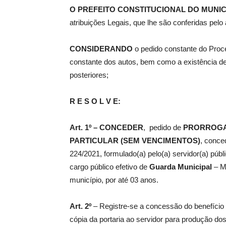
O
PREFEITO CONSTITUCIONAL DO MUNIC
atribuições Legais, que lhe são conferidas pelo a
de
CONSIDERANDO
o pedido constante do Proc
constante dos autos, bem como a existência de 
posteriores;
Pombal
R E S O L V E:
Art. 1º –
CONCEDER
, pedido de
PRORROG
PARTICULAR (SEM VENCIMENTOS)
, conce
224/2021, formulado(a) pelo(a) servidor(a) públ
cargo público efetivo de
Guarda Municipal
– Ma
município, por até 03 anos.
Art. 2º
– Registre-se a concessão do benefício 
cópia da portaria ao servidor para produção dos 