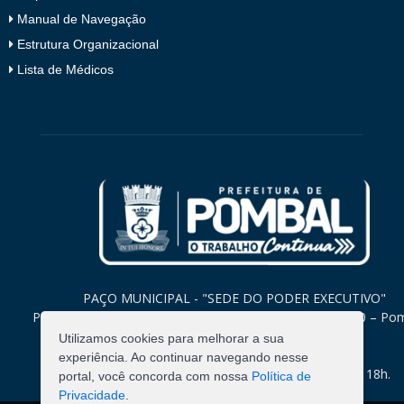
Manual de Navegação
Estrutura Organizacional
Lista de Médicos
PAÇO MUNICIPAL - "SEDE DO PODER EXECUTIVO"
Praça Monsenhor Valeriano, 15 – Centro CEP. 58840-000 – Po
Paraíba
Utilizamos cookies para melhorar a sua
experiência. Ao continuar navegando nesse
Expediente: Segunda à Sexta: 8h às 12h e 14h às 18h.
portal, você concorda com nossa
Política de
Privacidade
.