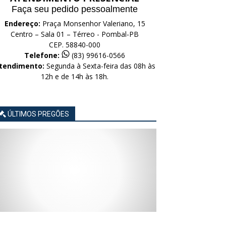
Faça seu pedido pessoalmente
Endereço:
Praça Monsenhor Valeriano, 15
Centro – Sala 01 – Térreo - Pombal-PB
CEP. 58840-000
Telefone:
(83) 99616-0566
tendimento:
Segunda à Sexta-feira das 08h às
12h e de 14h às 18h.
ÚLTIMOS PREGÕES
AVISO
AVISO
AVISO
AVISO
AVISO
LICITAÇÃO
LICITAÇÃO
LICITAÇÃO
LICITAÇÃO
LICITAÇÃO
CONCORRÊNCIA
CONCORRÊNCIA
CONCORRÊNCIA
CONCORRÊNCIA
CONCORRÊNCIA
ELETRÔNICA
ELETRÔNICA
ELETRÔNICA
ELETRÔNICA
ELETRÔNICA
Nº
Nº
Nº
Nº
Nº
015/2026
014/2026
013/2026
012/2026
011/2026