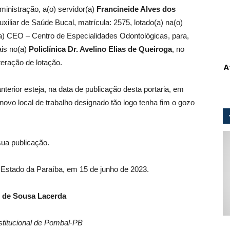
Administração, a(o) servidor(a)
Francineide Alves dos
xiliar de Saúde Bucal, matrícula: 2575, lotado(a) na(o)
a) CEO – Centro de Especialidades Odontológicas, para,
ais no(a)
Policlínica Dr. Avelino Elias de Queiroga
, no
eração de lotação.
A
anterior esteja, na data de publicação desta portaria, em
novo local de trabalho designado tão logo tenha fim o gozo
sua publicação.
, Estado da Paraíba, em 15 de junho de 2023.
 de Sousa Lacerda
stitucional de Pombal-PB