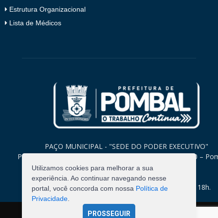
Estrutura Organizacional
Lista de Médicos
PAÇO MUNICIPAL - "SEDE DO PODER EXECUTIVO"
Praça Monsenhor Valeriano, 15 – Centro CEP. 58840-000 – Po
Paraíba
Utilizamos cookies para melhorar a sua
experiência. Ao continuar navegando nesse
Expediente: Segunda à Sexta: 8h às 12h e 14h às 18h.
portal, você concorda com nossa
Política de
Privacidade
.
PROSSEGUIR
©
2026
Pombal - Prefeitura Municipal. Todos os Direitos