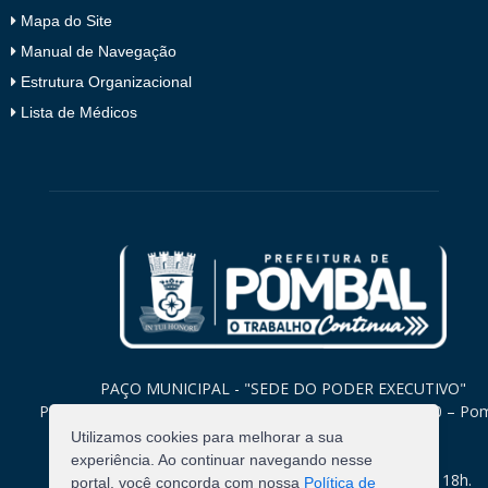
Mapa do Site
Manual de Navegação
Estrutura Organizacional
Lista de Médicos
PAÇO MUNICIPAL - "SEDE DO PODER EXECUTIVO"
Praça Monsenhor Valeriano, 15 – Centro CEP. 58840-000 – Po
Paraíba
Utilizamos cookies para melhorar a sua
experiência. Ao continuar navegando nesse
Expediente: Segunda à Sexta: 8h às 12h e 14h às 18h.
portal, você concorda com nossa
Política de