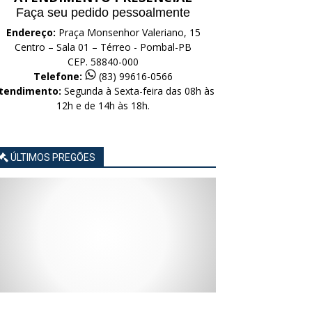
Faça seu pedido pessoalmente
Endereço:
Praça Monsenhor Valeriano, 15
Centro – Sala 01 – Térreo - Pombal-PB
CEP. 58840-000
Telefone:
(83) 99616-0566
tendimento:
Segunda à Sexta-feira das 08h às
12h e de 14h às 18h.
ÚLTIMOS PREGÕES
AVISO
AVISO
AVISO
AVISO
AVISO
LICITAÇÃO
LICITAÇÃO
LICITAÇÃO
LICITAÇÃO
LICITAÇÃO
CONCORRÊNCIA
CONCORRÊNCIA
CONCORRÊNCIA
CONCORRÊNCIA
CONCORRÊNCIA
ELETRÔNICA
ELETRÔNICA
ELETRÔNICA
ELETRÔNICA
ELETRÔNICA
Nº
Nº
Nº
Nº
Nº
015/2026
014/2026
013/2026
012/2026
011/2026