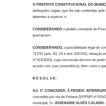
O
PREFEITO CONSTITUCIONAL DO MUNIC
atribuições Legais, que lhe são conferidas pel
de
atinentes à espécie, e
CONSIDERANDO
o pedido constante do Proc
guarnecem;
Pombal
CONSIDERANDO,
a possibilidade legal de con
717/91 (arts. 83, VII e arts 102/102), situação
nº 414/2024), cuja concessão decorre do poder d
acordo com sua conveniência, bem como o parec
R E S O L V E:
Art. 1º.
CONCEDER
,
À PEDIDO
,
INTERRUPÇ
concedido por via da Portaria GP/PMP nº 019/20
municipal, Sr.
JOSENAIDE ALVES CALADO
,